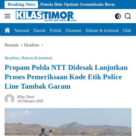
Langsung
Padi, Pemda Belu Optimis Swasembada Beras
Breaking News
Musim Kemarau, 
ke
konten
Home
Nasional
Daerah
Politik
Ekonomi
Hukum & kriminal
Olahra
Beranda
Headline
Headline
,
Hukum & kriminal
Propam Polda NTT Didesak Lanjutkan
Proses Pemeriksaan Kode Etik Police
Line Tambak Garam
Kilas Timor
16 Februari 2026