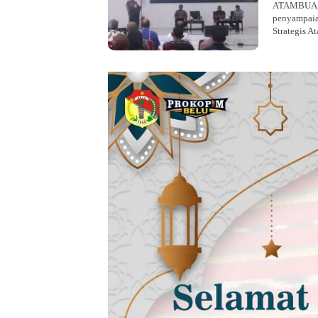
ATAMBUA, K
penyampaia
Strategis 