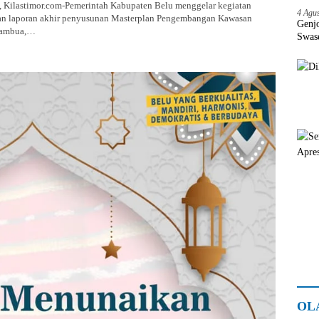
ilastimor.com-Pemerintah Kabupaten Belu menggelar kegiatan
4 Agu
n laporan akhir penyusunan Masterplan Pengembangan Kawasan
Genj
Atambua,…
Swas
OL