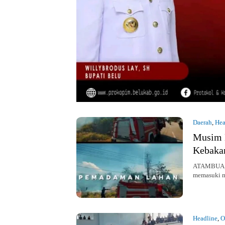
Daerah
,
Hea
Musim 
Kebakar
ATAMBUA, K
memasuki m
Headline
,
O