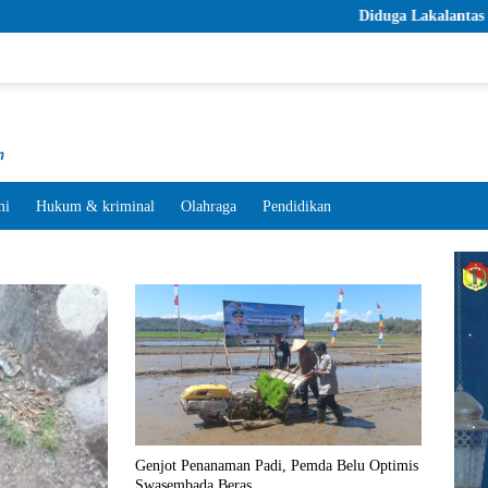
Diduga Lakalantas Tunggal, Jefrianus Bil
mi
Hukum & kriminal
Olahraga
Pendidikan
Genjot Penanaman Padi, Pemda Belu Optimis
Swasembada Beras