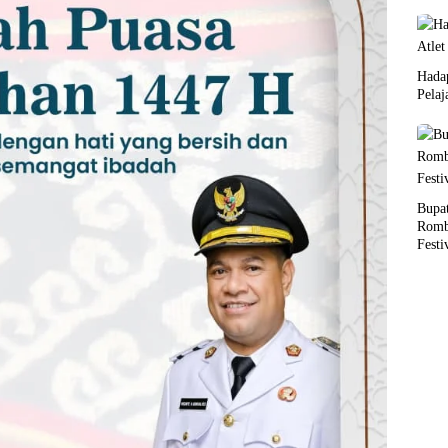
Hada
Pelaj
Bupat
Romb
Festi