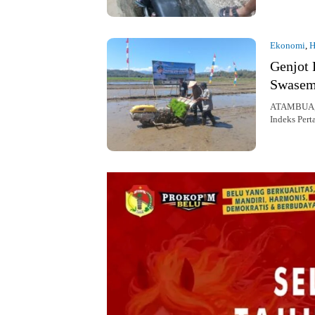
Ekonomi
,
H
Genjot 
Swasem
​ATAMBUA, 
Indeks Pert