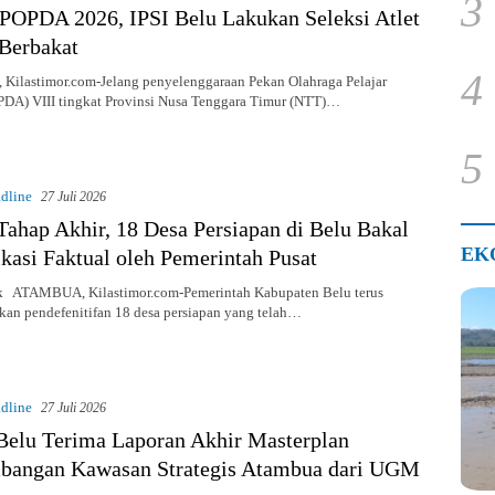
3
POPDA 2026, IPSI Belu Lakukan Seleksi Atlet
 Berbakat
4
ilastimor.com-Jelang penyelenggaraan Pekan Olahraga Pelajar
PDA) VIII tingkat Provinsi Nusa Tenggara Timur (NTT)…
5
dline
27 Juli 2026
ahap Akhir, 18 Desa Persiapan di Belu Bakal
EK
ikasi Faktual oleh Pemerintah Pusat
 ATAMBUA, Kilastimor.com-Pemerintah Kabupaten Belu terus
an pendefenitifan 18 desa persiapan yang telah…
dline
27 Juli 2026
Belu Terima Laporan Akhir Masterplan
bangan Kawasan Strategis Atambua dari UGM