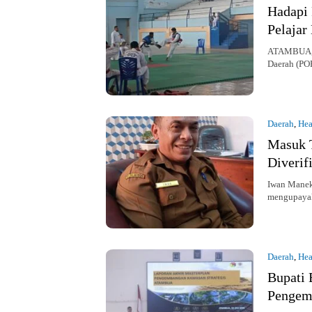
Hadapi 
Pelajar
ATAMBUA, K
Daerah (PO
Daerah
,
Hea
Masuk T
Diverif
Iwan Manek
mengupayak
Daerah
,
Hea
Bupati 
Pengem