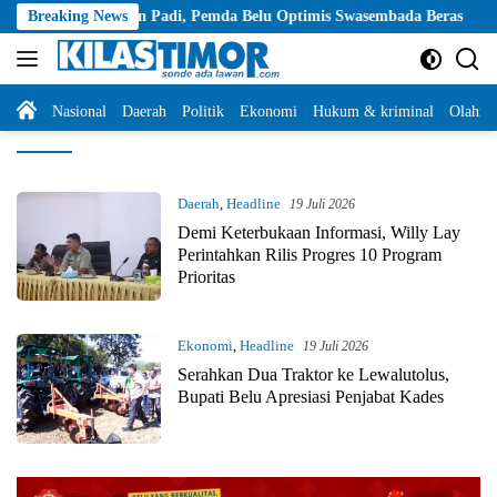
Langsung
aman Padi, Pemda Belu Optimis Swasembada Beras
Breaking News
Musim Kem
ke
konten
Home
Nasional
Daerah
Politik
Ekonomi
Hukum & kriminal
Olahra
kilastimor.com
Daerah
,
Headline
19 Juli 2026
Demi Keterbukaan Informasi, Willy Lay
Perintahkan Rilis Progres 10 Program
Prioritas
Ekonomi
,
Headline
19 Juli 2026
Serahkan Dua Traktor ke Lewalutolus,
Bupati Belu Apresiasi Penjabat Kades