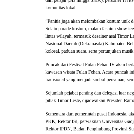
dari pelajar (SD hingga SMA), personel TNI
komunitas lokal.
“​Panitia juga akan melombakan kostum unik da
Selain parade kostum, malam fashion show ter
lintas wilayah, termasuk desainer asal Timor
Nasional Daerah (Dekranasda) Kabupaten Belu. 
kolosal, paduan suara, serta pertunjukan musik
​Puncak dari Festival Fulan Fehan IV akan be
kawasan wisata Fulan Fehan. Acara puncak ini 
tradisional yang menjadi simbol persatuan, se
​Sejumlah pejabat penting dan delegasi luar ne
pihak Timor Leste, dijadwalkan Presiden Ramos
​Sementara dari pemerintah pusat Indonesia,
PKK, Rektor ISI, perwakilan Universitas Gad
Rektor IPDN, Badan Penghubung Provinsi Sum