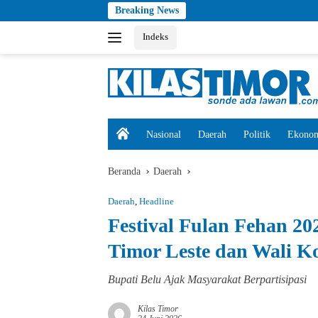
Langsung
Breaking News
ke
Indeks
konten
tutup
H
Nasional
Daerah
Politik
Ekono
o
m
e
Beranda
Daerah
Daerah
,
Headline
Festival Fulan Fehan 20
Timor Leste dan Wali K
Bupati Belu Ajak Masyarakat Berpartisipasi
Kilas Timor