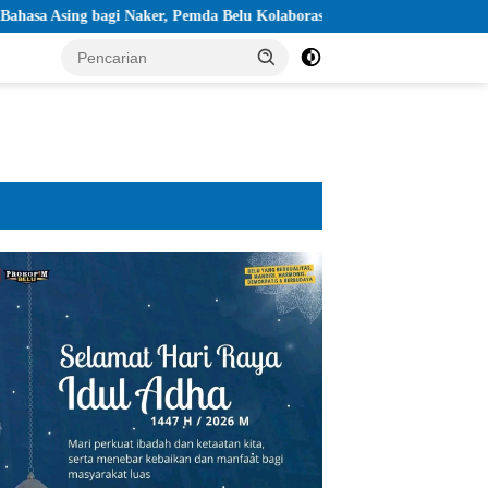
 Naker, Pemda Belu Kolaborasi dengan Yayasan Cartintes dan Alana Kaye