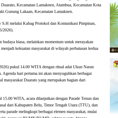
at Duarato, Kecamatan Lamaknen, Atambua, Kecamatan Kota
kaki Gunung Lakaan, Kecamatan Lamaknen.
Lay S.H melalui Kabag Protokol dan Komunikasi Pimpinan,
6/2026).
aran budaya biasa, melainkan momentum untuk merayakan
 menjadi kekuatan masyarakat di wilayah perbatasan kedua
6/2026) pukul 14.00 WITA dengan ritual adat Ukun Naran
 Agenda hari pertama ini akan menyuguhkan berbagai
 lokal masyarakat Duarato yang merupakan bagian dari
kul 15.00 WITA, acara dilanjutkan dengan Parade Tenun dan
asal dari Kabupaten Belu, Timor Tengah Utara (TTU), dan
eserta parade melingkupi berbagai elemen masyarakat, mulai