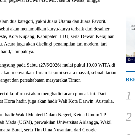
/Polri, pegawai BUMN/BUMD, sektor swasta, hingga
lam dua kategori, yakni Juara Utama dan Juara Favorit.
sebut akan menampilkan karya-karya terbaik dari desainer
 Leste, Kota Kupang, Kabupaten TTU, serta Dewan Kerajinan
Acara juga akan diselingi penampilan tari modern, tari
 band,” timpalnya.
rlangsung pada Sabtu (27/6/2026) mulai pukul 10.00 WITA di
akan menyajikan Tarian Likurai secara massal, sebuah tarian
BE
mangat dan persahabatan masyarakat Timor.
1
geri dikonfirmasi akan menghadiri acara puncak ini. Dari
 Horta hadir, juga akan hadir Wali Kota Darwin, Australia.
2
 akan hadir Wakil Menteri Dalam Negeri, Ketua Umum TP
jah Mada (UGM), perwakilan Universitas Airlangga, Wakil
atra Barat, serta Tim Uma Nusantara dari Google