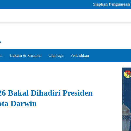
Siapkan Penguasaan Bahasa Asing bagi
mi
Hukum & kriminal
Olahraga
Pendidikan
26 Bakal Dihadiri Presiden
ota Darwin