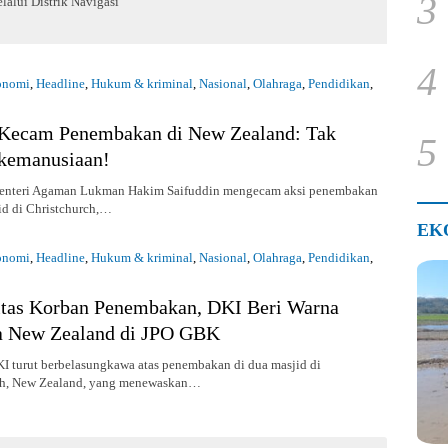
3
alui Distrik Navigasi
4
onomi
,
Headline
,
Hukum & kriminal
,
Nasional
,
Olahraga
,
Pendidikan
,
019
Kecam Penembakan di New Zealand: Tak
5
kemanusiaan!
Menteri Agaman Lukman Hakim Saifuddin mengecam aksi penembakan
id di Christchurch,…
EK
onomi
,
Headline
,
Hukum & kriminal
,
Nasional
,
Olahraga
,
Pendidikan
,
019
itas Korban Penembakan, DKI Beri Warna
a New Zealand di JPO GBK
 turut berbelasungkawa atas penembakan di dua masjid di
ch, New Zealand, yang menewaskan…