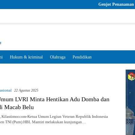
Genjot Penanaman Padi, Pemda Belu 
mi
Hukum & kriminal
Olahraga
Pendidikan
asional
22 Agustus 2025
Umum LVRI Minta Hentikan Adu Domba dan
di Macab Belu
ilastimor.com-Ketua Umum Legiun Veteran Republik Indonesia
tjen TNI (Purn) HBL Mantiri melakukan kunjungan…