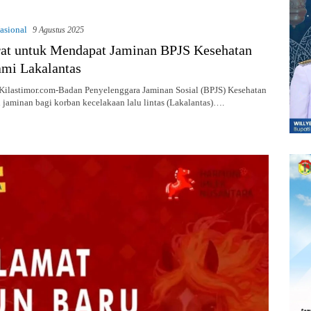
asional
9 Agustus 2025
rat untuk Mendapat Jaminan BPJS Kesehatan
ami Lakalantas
ilastimor.com-Badan Penyelenggara Jaminan Sosial (BPJS) Kesehatan
jaminan bagi korban kecelakaan lalu lintas (Lakalantas)….