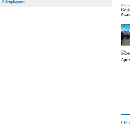
Selengkapnya
4 Agu
Genj
Swas
OL