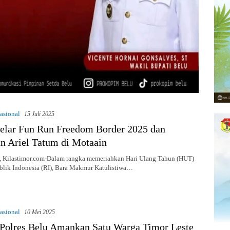
asional
15 Juli 2025
lar Fun Run Freedom Border 2025 dan
n Ariel Tatum di Motaain
ilastimor.com-Dalam rangka memeriahkan Hari Ulang Tahun (HUT)
blik Indonesia (RI), Bara Makmur Katulistiwa…
asional
10 Mei 2025
, Polres Belu Amankan Satu Warga Timor Leste