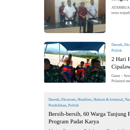
ATAMBUA, K
terus terjad
Daerah
,
Ek
Politik
16 Maret 2
2 Hari 
Cipalaw
Garut – Set
Polairud m
Daerah
,
Ekonomi
,
Headline
,
Hukum & kriminal
,
Nas
Pendidikan
,
Politik
16 Maret 2019
Bersih-bersih, 60 Warga Tanjung P
Program Padat Karya