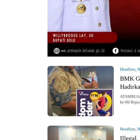
Headline
,
N
BMK Ge
Hadirka
ATAMBUA, K
ke-80 Repu
Headline
,
N
Illegal