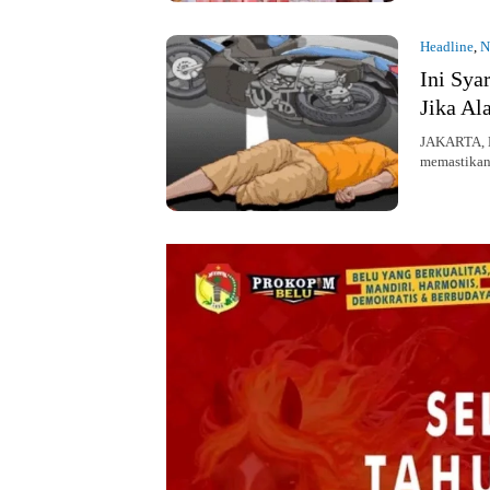
Headline
,
N
Ini Sya
Jika Al
JAKARTA, K
memastikan 