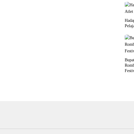
Hada
Pelaj
Bupat
Romb
Festi