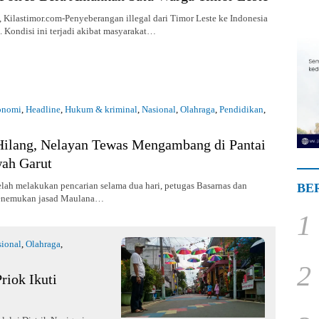
ilastimor.com-Penyeberangan illegal dari Timor Leste ke Indonesia
i. Kondisi ini terjadi akibat masyarakat…
onomi
,
Headline
,
Hukum & kriminal
,
Nasional
,
Olahraga
,
Pendidikan
,
019
Hilang, Nelayan Tewas Mengambang di Pantai
ah Garut
elah melakukan pencarian selama dua hari, petugas Basarnas dan
BE
enemukan jasad Maulana…
1
ional
,
Olahraga
,
2
riok Ikuti