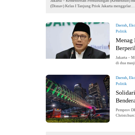
Jakarta – Kementerian Perhubungan (Kemenhub) mel
(Disnav) Kelas I Tanjung Priok Jakarta menggelar…
Daerah
,
Ek
Politik
16 Maret 2
Menag 
Berperi
Jakarta – 
di dua masj
Daerah
,
Ek
Politik
16 Maret 2
Solidar
Bender
Pemprov DKI
Christchur