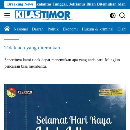
Langsung
Diduga Lakalantas Tunggal, Jefrianus Bilan Ditemukan Meninggal Dunia
Breaking News
ke
konten
Home
Nasional
Daerah
Politik
Ekonomi
Hukum & kriminal
Olahra
Tidak ada yang ditemukan
Sepertinya kami tidak dapat menemukan apa yang anda cari. Mungkin
pencarian bisa membantu.