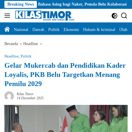
Langsung
saan Bahasa Asing bagi Naker, Pemda Belu Kolaborasi dengan Yayasan Ca
Breaking News
ke
konten
Home
Nasional
Daerah
Politik
Ekonomi
Hukum & kriminal
Olahra
Beranda
Headline
Headline
,
Politik
Gelar Mukercab dan Pendidikan Kader
Loyalis, PKB Belu Targetkan Menang
Pemilu 2029
Kilas Timor
14 Desember 2025