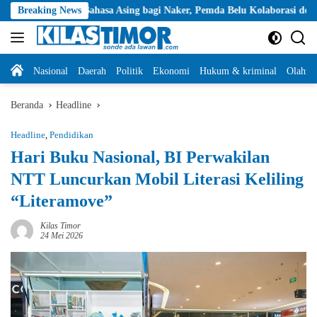
Langsung
n Bahasa Asing bagi Naker, Pemda Belu Kolaborasi dengan Yayasan Carti
Breaking News
ke
konten
Home
Nasional
Daerah
Politik
Ekonomi
Hukum & kriminal
Olahra
Beranda
Headline
Headline
,
Pendidikan
Hari Buku Nasional, BI Perwakilan
NTT Luncurkan Mobil Literasi Keliling
“Literamove”
Kilas Timor
24 Mei 2026