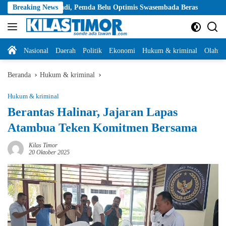
Langsung
 Padi, Pemda Belu Optimis Swasembada Beras
Breaking News
Musim Kemarau,
ke
konten
Home
Nasional
Daerah
Politik
Ekonomi
Hukum & kriminal
Olahra
Beranda
Hukum & kriminal
Hukum & kriminal
Berantas Halinar, Jajaran Lapas
Atambua Teken Komitmen Bersama
Kilas Timor
20 Oktober 2025