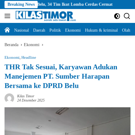
Langsung
di Belu, 34 Tim Ikut Lomba Cerdas Cermat
Breaking News
Program MBG Bel
ke
konten
Home
Nasional
Daerah
Politik
Ekonomi
Hukum & kriminal
Olahra
Beranda
Ekonomi
Ekonomi
,
Headline
THR Tak Sesuai, Karyawan Adukan
Manejemen PT. Sumber Harapan
Bersama ke DPRD Belu
Kilas Timor
24 Desember 2025