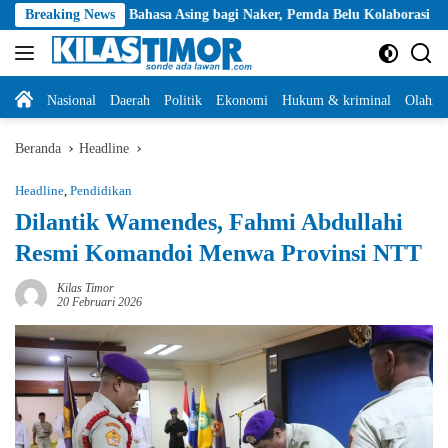
Langsung
an Bahasa Asing bagi Naker, Pemda Belu Kolaborasi dengan Yayasan Cart
Breaking News
ke
konten
Home
Nasional
Daerah
Politik
Ekonomi
Hukum & kriminal
Olahra
Beranda
Headline
Headline
,
Pendidikan
Dilantik Wamendes, Fahmi Abdullahi
Resmi Komandoi Menwa Provinsi NTT
Kilas Timor
20 Februari 2026