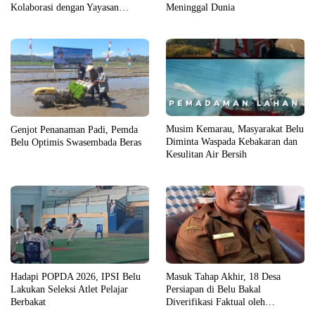
Kolaborasi dengan Yayasan
Meninggal Dunia
Cartintes dan Alana Kaye College
Australia
Musim Kemarau, Masyarakat Belu
Genjot Penanaman Padi, Pemda
Diminta Waspada Kebakaran dan
Belu Optimis Swasembada Beras
Kesulitan Air Bersih
Masuk Tahap Akhir, 18 Desa
Hadapi POPDA 2026, IPSI Belu
Persiapan di Belu Bakal
Lakukan Seleksi Atlet Pelajar
Diverifikasi Faktual oleh
Berbakat
Pemerintah Pusat