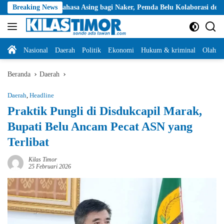
Langsung
 Bahasa Asing bagi Naker, Pemda Belu Kolaborasi dengan Yayasan Carti
Breaking News
ke
konten
Home
Nasional
Daerah
Politik
Ekonomi
Hukum & kriminal
Olahra
Beranda
Daerah
Daerah
,
Headline
Praktik Pungli di Disdukcapil Marak,
Bupati Belu Ancam Pecat ASN yang
Terlibat
Kilas Timor
25 Februari 2026